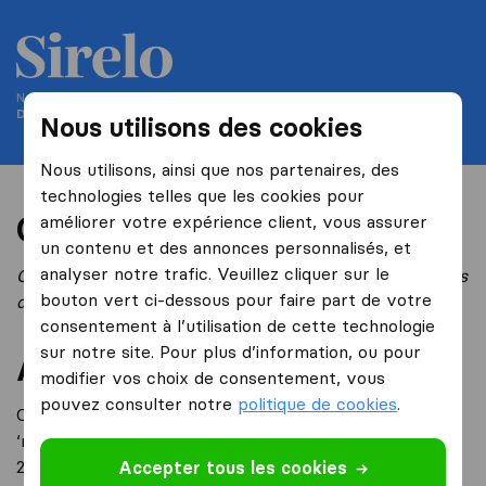
Nous vous aidons à déménager depuis 2004
Demenageurs-internationaux.ch fait partie de Sirelo
Nous utilisons des cookies
Nous utilisons, ainsi que nos partenaires, des
technologies telles que les cookies pour
Condition d’utilisation
améliorer votre expérience client, vous assurer
un contenu et des annonces personnalisés, et
analyser notre trafic. Veuillez cliquer sur le
Cette traduction est issue de la version anglaise, en cas
bouton vert ci-dessous pour faire part de votre
d’une réclamation, la version anglaise sera appliquée .
consentement à l’utilisation de cette technologie
sur notre site. Pour plus d’information, ou pour
A propos de nous
modifier vos choix de consentement, vous
pouvez consulter notre
politique de cookies
.
Ce site appartient à TriGlobal B.V (‘TriGlobal’ , ‘nous’,
‘notre’) dont le siège social est situé au Spuiboulevard
240 A+B, 3311GR, Dordrecht, aux Pays-Bas. Notre
Accepter tous les cookies