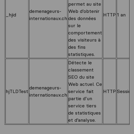
permet au site
demenageurs-
Web d’obtenir
_hjid
HTTP
1 an
internationaux.ch
des données
sur le
comportement
des visiteurs à
des fins
statistiques.
Détecte le
classement
SEO du site
Web actuel. Ce
demenageurs-
hjTLDTest
service fait
HTTP
Session
internationaux.ch
partie d’un
service tiers
de statistiques
et d’analyse.