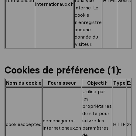
fontsLoaded
l’analyse
HTML
Session
internationaux.ch
interne. Le
cookie
n’enregistre
aucune
donnée du
visiteur.
Cookies de préférence (1):
Nom du cookie
Fournisseur
Objectif
Type
Exp
Utilisé par
les
propriétaires
du site pour
demenageurs-
suivre les
cookieaccepted
HTTP
29 j
internationaux.ch
paramètres
de