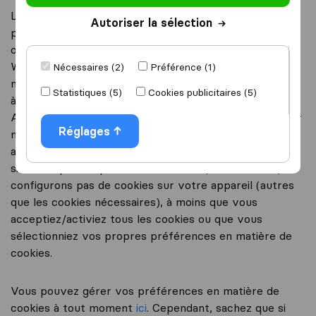
Les cookies sont des fichiers texte contenant de
Autoriser la sélection
petites quantités d’informations placées sur votre
ordinateur ou appareil lorsque vous visitez notre site
Web. Nous utilisons des cookies afin de vous offrir la
Nécessaires (2)
Préférence (1)
meilleure expérience possible. Les cookies nous aident
Statistiques (5)
Cookies publicitaires (5)
à vous distinguer des autres utilisateurs de notre site.
Ainsi, nous nous assurerons que vous pouvez parcourir
Réglages
notre site plus facilement, et apporter des
améliorations si nécessaire. Lorsque vous visitez notre
site web pour la première fois, nous (TriGlobal B.V.) ne
configurons pas de cookies sur votre appareil (autres
que les cookies nécessaires), à moins que vous
acceptiez/activiez tous les cookies ou que vous
sélectionniez vos propres préférences en matière de
cookies.
Vous pouvez gérer vos préférences en matière de
cookies à tout moment
ici
. Cependant, sachez que si