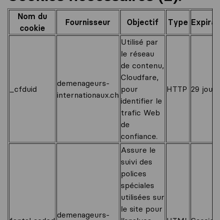
Nom du
Fournisseur
Objectif
Type
Expirat
cookie
Utilisé par
le réseau
de contenu,
Cloudfare,
demenageurs-
_cfduid
pour
HTTP
29 jours
internationaux.ch
identifier le
trafic Web
de
confiance.
Assure le
suivi des
polices
spéciales
utilisées sur
le site pour
demenageurs-