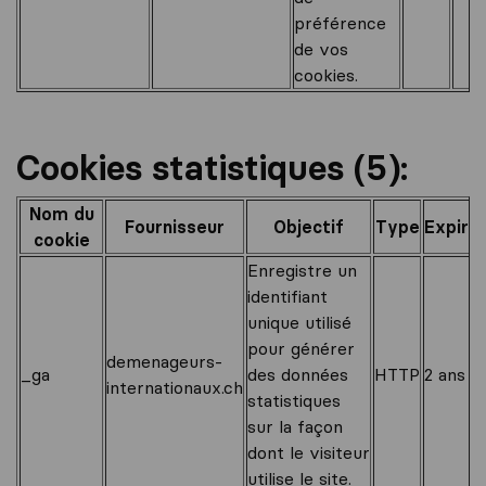
préférence
de vos
cookies.
Cookies statistiques (5):
Nom du
Fournisseur
Objectif
Type
Expirat
cookie
Enregistre un
identifiant
unique utilisé
pour générer
demenageurs-
_ga
des données
HTTP
2 ans
internationaux.ch
statistiques
sur la façon
dont le visiteur
utilise le site.