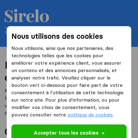
Nous vous aidons à déménager depuis 2004
Demenageurs-internationaux.ch fait partie de Sirelo
Nous utilisons des cookies
Nous utilisons, ainsi que nos partenaires, des
technologies telles que les cookies pour
Politique d’utilisation des
améliorer votre expérience client, vous assurer
un contenu et des annonces personnalisés, et
cookies
analyser notre trafic. Veuillez cliquer sur le
bouton vert ci-dessous pour faire part de votre
Nous utilisons, ainsi que nos partenaires, des
consentement à l’utilisation de cette technologie
technologies telles que les cookies pour améliorer
sur notre site. Pour plus d’information, ou pour
votre expérience client, vous assurer un contenu et
modifier vos choix de consentement, vous
des annonces personnalisés, et analyser notre trafic.
pouvez consulter notre
politique de cookies
.
Que sont les cookies ?
Accepter tous les cookies