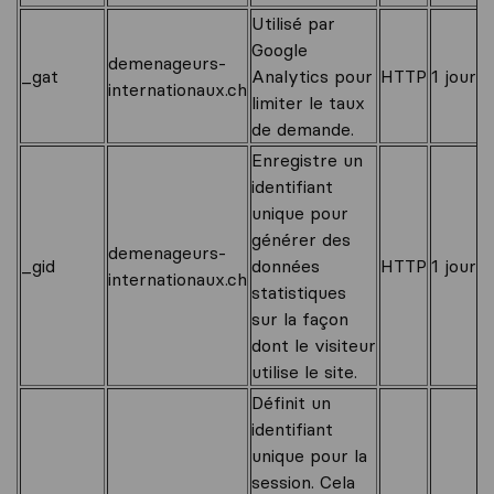
Utilisé par
Google
demenageurs-
_gat
Analytics pour
HTTP
1 jour
internationaux.ch
limiter le taux
de demande.
Enregistre un
identifiant
unique pour
générer des
demenageurs-
_gid
données
HTTP
1 jour
internationaux.ch
statistiques
sur la façon
dont le visiteur
utilise le site.
Définit un
identifiant
unique pour la
session. Cela