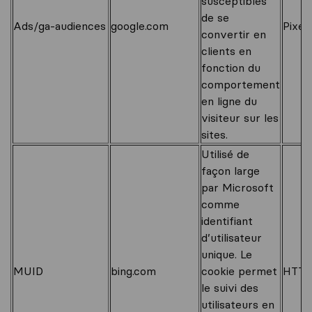
susceptibles
de se
Ads/ga-audiences
google.com
Pixel
convertir en
clients en
fonction du
comportement
en ligne du
visiteur sur les
sites.
Utilisé de
façon large
par Microsoft
comme
identifiant
d’utilisateur
unique. Le
MUID
bing.com
cookie permet
HTTP
le suivi des
utilisateurs en