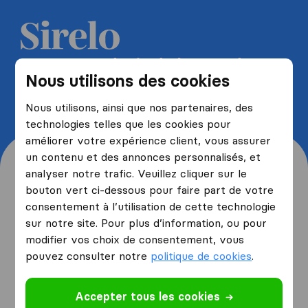
Recevez 5 devis de la part de
Nous utilisons des cookies
déménageurs et économisez
jusqu'à 40%
Nous utilisons, ainsi que nos partenaires, des
technologies telles que les cookies pour
améliorer votre expérience client, vous assurer
un contenu et des annonces personnalisés, et
analyser notre trafic. Veuillez cliquer sur le
bouton vert ci-dessous pour faire part de votre
consentement à l’utilisation de cette technologie
Origine et destination de
sur notre site. Pour plus d’information, ou pour
votre déménagement
modifier vos choix de consentement, vous
pouvez consulter notre
politique de cookies
.
Je déménage
depuis
Accepter tous les cookies