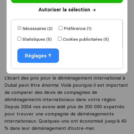
Autoriser la sélection
Je déménage
vers
Nécessaires (2)
Préférence (1)
Statistiques (5)
Cookies publicitaires (5)
Démarrer
Réglages
L’écart des prix pour le déménagement international à
Dubaï peut être
énorme
. Voilà pourquoi il est important
de comparer des devis de compagnies de
déménagements internationaux dans votre région.
Depuis 2004 nos avons aidé plus de 200 000 expatriés
pour trouver une compagnie de déménagements
internationaux. Quelques-uns ont économisé jusqu’à 40
% dans leur déménagement d’outre-mer.