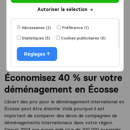
Autoriser la sélection
Je déménage
vers
Nécessaires (2)
Préférence (1)
Statistiques (5)
Cookies publicitaires (5)
Démarrer
Réglages
Économisez 40 % sur votre
déménagement en Écosse
L’écart des prix pour le déménagement international en
Écosse peut être
énorme
. Voilà pourquoi il est
important de comparer des devis de compagnies de
déménagements internationaux dans votre région.
Depuis 2004 nos avons aidé plus de 200 000 expatriés