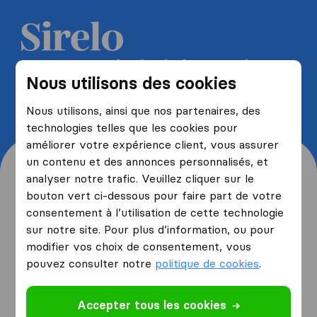
Recevez 5 devis de la part de
Nous utilisons des cookies
déménageurs et économisez
jusqu'à 40%
Nous utilisons, ainsi que nos partenaires, des
technologies telles que les cookies pour
améliorer votre expérience client, vous assurer
un contenu et des annonces personnalisés, et
analyser notre trafic. Veuillez cliquer sur le
bouton vert ci-dessous pour faire part de votre
consentement à l’utilisation de cette technologie
Origine et destination de
sur notre site. Pour plus d’information, ou pour
votre déménagement
modifier vos choix de consentement, vous
pouvez consulter notre
politique de cookies
.
Je déménage
depuis
Accepter tous les cookies