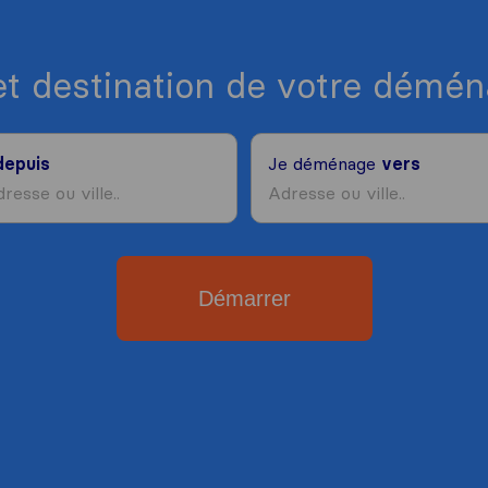
et destination de votre dém
depuis
Je déménage
vers
Démarrer