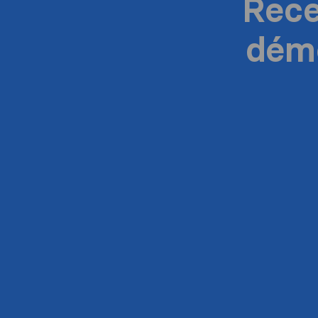
Rece
dém