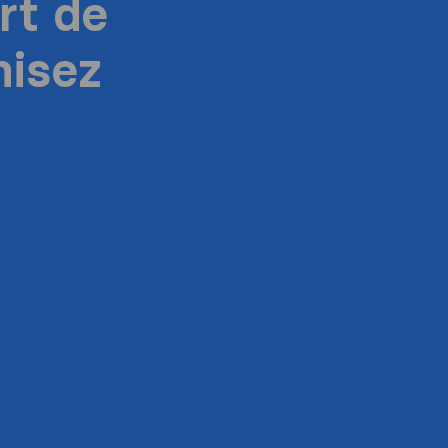
rt de
isez