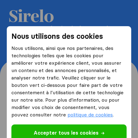
Recevez 5 devis de la part de
Nous utilisons des cookies
déménageurs et économisez
jusqu'à 40%
Nous utilisons, ainsi que nos partenaires, des
technologies telles que les cookies pour
améliorer votre expérience client, vous assurer
un contenu et des annonces personnalisés, et
analyser notre trafic. Veuillez cliquer sur le
bouton vert ci-dessous pour faire part de votre
consentement à l’utilisation de cette technologie
Origine et destination de
sur notre site. Pour plus d’information, ou pour
votre déménagement
modifier vos choix de consentement, vous
pouvez consulter notre
politique de cookies
.
Je déménage
depuis
Accepter tous les cookies