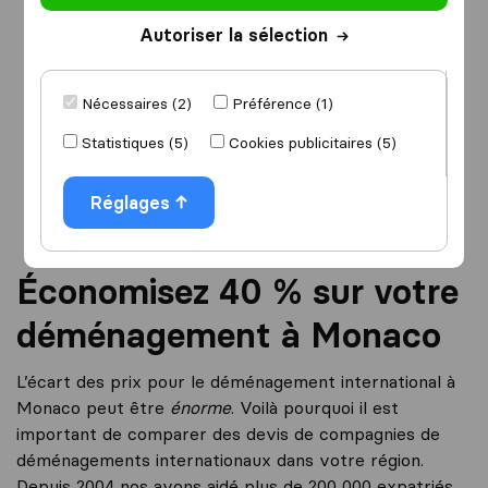
Autoriser la sélection
Je déménage
vers
Nécessaires (2)
Préférence (1)
Statistiques (5)
Cookies publicitaires (5)
Démarrer
Réglages
Économisez 40 % sur votre
déménagement à Monaco
L’écart des prix pour le déménagement international à
Monaco peut être
énorme
. Voilà pourquoi il est
important de comparer des devis de compagnies de
déménagements internationaux dans votre région.
Depuis 2004 nos avons aidé plus de 200 000 expatriés