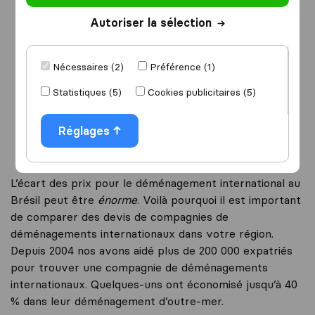
Autoriser la sélection
Je déménage
vers
Nécessaires (2)
Préférence (1)
Statistiques (5)
Cookies publicitaires (5)
Démarrer
Réglages
L’écart des prix pour le déménagement international au
Brésil peut être
énorme
. Voilà pourquoi il est important
de comparer des devis de compagnies de
déménagements internationaux dans votre région.
Depuis 2004 nos avons aidé plus de 200 000 expatriés
pour trouver une compagnie de déménagements
internationaux. Quelques-uns ont économisé jusqu’à 40
% dans leur déménagement d’outre-mer.