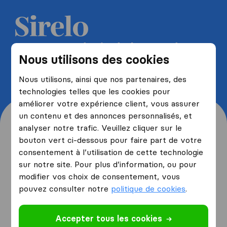
Recevez 5 devis de la part de
Nous utilisons des cookies
déménageurs et économisez
jusqu'à 40%
Nous utilisons, ainsi que nos partenaires, des
technologies telles que les cookies pour
améliorer votre expérience client, vous assurer
un contenu et des annonces personnalisés, et
analyser notre trafic. Veuillez cliquer sur le
bouton vert ci-dessous pour faire part de votre
consentement à l’utilisation de cette technologie
Origine et destination de
sur notre site. Pour plus d’information, ou pour
votre déménagement
modifier vos choix de consentement, vous
pouvez consulter notre
politique de cookies
.
Je déménage
depuis
Accepter tous les cookies