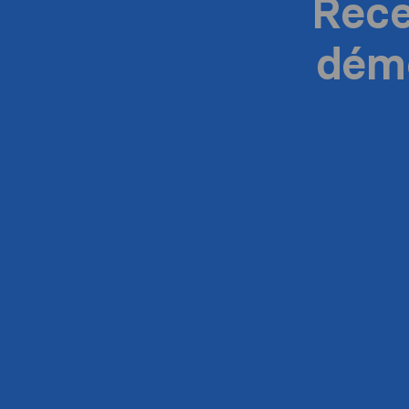
Rece
dém