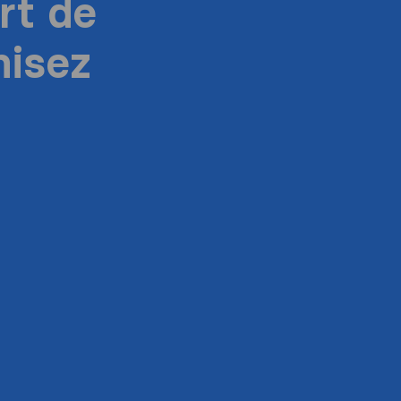
rt de
isez