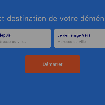
et destination de votre dém
depuis
Je déménage
vers
Démarrer