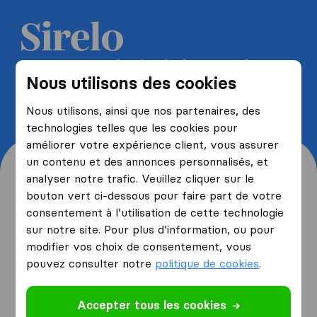
Recevez 5 devis de la part de
Nous utilisons des cookies
déménageurs et économisez
jusqu'à 40%
Nous utilisons, ainsi que nos partenaires, des
technologies telles que les cookies pour
améliorer votre expérience client, vous assurer
un contenu et des annonces personnalisés, et
analyser notre trafic. Veuillez cliquer sur le
bouton vert ci-dessous pour faire part de votre
consentement à l’utilisation de cette technologie
Origine et destination de
sur notre site. Pour plus d’information, ou pour
votre déménagement
modifier vos choix de consentement, vous
pouvez consulter notre
politique de cookies
.
Je déménage
depuis
Accepter tous les cookies