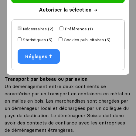
Autoriser la sélection
Je déménage
vers
Nécessaires (2)
Préférence (1)
Statistiques (5)
Cookies publicitaires (5)
Démarrer
Réglages
Transport par bateau ou par avion
Un déménagement entre deux continents se
caractérise par un transport en containers en métal ou
en malles en bois. Les marchandises sont chargées par
un déménageur local et déchargées par un collègue du
pays de destination. Le déménageur Suisse doit donc
avoir des contacts de confiance avec les entreprises
de déménagement étrangères.